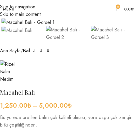
Skip to navigation
0
MENÜ
0.00
Skip to main content
Büyütmek için tıklayın
Ana Sayfa
Bal
Macahel Balı
1,250.00
₺
–
5,000.00
₺
Bu yörede üretilen balın çok kaliteli olması, yöre özgu çok zengin
bitki çeşitliliğinden.