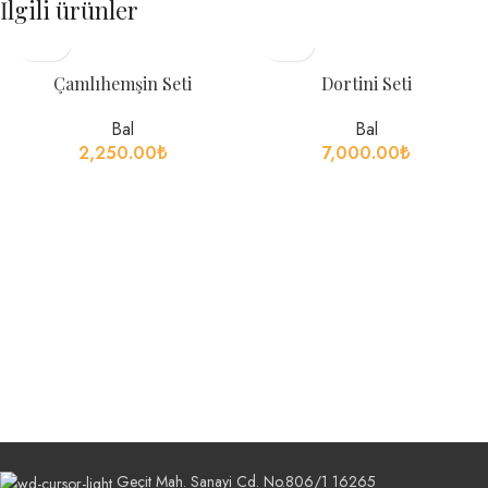
İlgili ürünler
Çamlıhemşin Seti
Dortini Seti
Bal
Bal
2,250.00
₺
7,000.00
₺
Geçit Mah. Sanayi Cd. No.806/1 16265