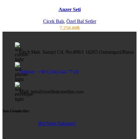
Anzer Seti
Çiçek Balı
,
Özel Bal Setler
7,250.00
₺
Geçit Mah. Sanayi Cd. No.806/1 16265 Osmangazi/Bursa
Telefon : +90 (224) 244 77 20
Mail: info@rizelibalcinedim.com
Son Gönderiler
Bal Nasıl Saklanır?