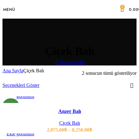
Skip to navigation
Skip to main content
0
MENÜ
0.00
Çiçek Balı
Kategoriler
Ana Sayfa
Çiçek Balı
2 sonucun tümü gösteriliyor
Seçenekleri Göster
Seçenekler
Hızlı
görünüm
YENI
Anzer Balı
Çiçek Balı
Sepete
Hızlı
2,075.00
₺
–
8,250.00
₺
Ekle
görünüm