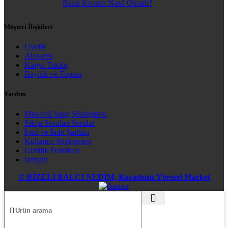
Balın Kıvamı Nasıl Olmalı?
Müşteri İlişkileri
Üyelik
Alışveriş
Kargo Takibi
Bayilik ve Toptan
Yardım
Mesafeli Satış Sözleşmesi
Sıkça Sorulan Sorular
İptal ve İade Şartları
Kullanıcı Sözleşmesi
Gizlilik Politikası
İletişim
© RİZELİ BALCI NEDİM, Karadeniz Yöresel Market