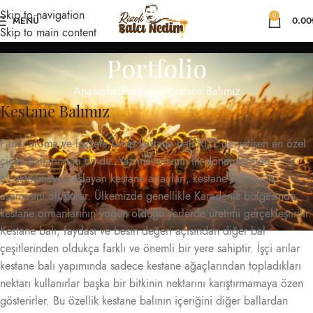
Skip to navigation
0
MENÜ
0.00
Skip to main content
Portfolio
Anasayfa
Portfolio
Kestane Balımız
Kestane Balımız
Farklı aroma ve lezzete sahip kestane balı RİZE’de yetişen en özel
çiçek ballarından biridir. Yaz mevsiminin ilk dönemlerinde
çiçeklenmeye başlayan kestane ağaçları, kestane balının ilk
aşamasını oluşturur. Ülkemizde genellikle Karadeniz bölgesinde
kestane ormanlarının yoğun olduğu yerlerde üretimi gerçekleştirilir.
Kestane balı, faydası ve besin değeri açısından diğer bal
çeşitlerinden oldukça farklı ve önemli bir yere sahiptir. İşçi arılar
kestane balı yapımında sadece kestane ağaçlarından topladıkları
nektarı kullanırlar başka bir bitkinin nektarını karıştırmamaya özen
gösterirler. Bu özellik kestane balının içeriğini diğer ballardan